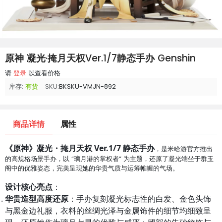
原神 凝光·掩月天权Ver.1/7静态手办 Genshin
请
登录
以查看价格
库存:
有货
SKU:
BKSKU-VMJN-892
商品详情
属性
《原神》凝光・掩月天权 Ver.1/7 静态手办
，是米哈游官方推出
的高规格场景手办，以 “璃月港的掌权者” 为主题，还原了凝光端坐于群玉
阁中的优雅姿态，完美呈现她的华贵气质与运筹帷幄的气场。
设计核心亮点
：
华贵造型高度还原
：手办复刻凝光标志性的白发、金色头饰
与黑金边礼服，衣料的丝绸光泽与金属饰件的细节均细致呈