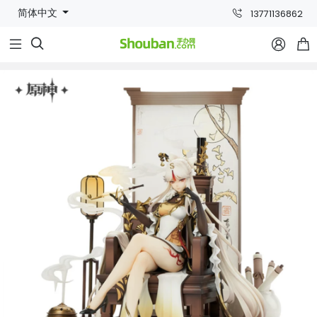
简体中文
13771136862


