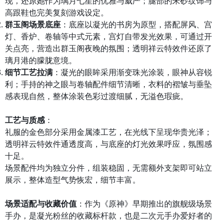
现，还原她作为璃月七星的优雅与威严；腿部的朱砂纹饰与
高跟鞋也完美复刻游戏设定。
群玉阁场景底座
：底座以凝光的书房为原型，搭配屏风、宫
灯、香炉、卷轴等中式元素，宫灯自带发光效果，可通过开
关点亮，营造出群玉阁夜晚的氛围；透明祥云特效件还原了
璃月港的朦胧意境。
细节工艺拉满
：凝光的眼眸采用渐变珠光涂装，眼神从容锐
利；手持的神之眼与卷轴配件细节清晰，衣料的褶皱与垂坠
感表现自然，整体涂装色彩过渡细腻，无溢色瑕疵。
工艺与质感
：
礼服的金色部分采用金属漆工艺，在光线下呈现华贵光泽；
透明祥云特效件通透度高，与底座的灯光效果呼应，氛围感
十足。
场景配件均为独立分件，组装稳固，无需额外支架即可站立
展示，整体造型气势恢宏，细节丰富。
场景适配与收藏价值
：作为《原神》早期推出的旗舰级场景
手办，是凝光粉丝的收藏标杆款，也是二次元手办爱好者的