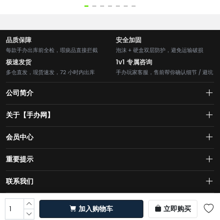
品质保障
安全加固
每款手办出库前全检，瑕疵品直接拦截
泡沫 + 硬盒双层防护，避免运输破损
极速发货
1v1 专属咨询
多仓直发，现货速发，72 小时内出库
手办玩家客服，售前帮你确认细节 / 避坑
公司简介
关于【手办网】
买手办模型就上手办网【ShouBan.COM】
关于我们
会员中心
个人中心
重要提示
我的订单
特殊说明
联系我们
我的收藏
隐私政策
1242739613@qq.com
加入购物车
立即购买
13771136862