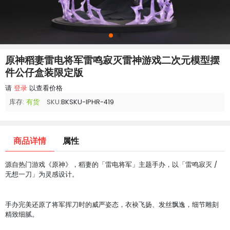
原神稻妻雷电将军雷鸣寂灭雷神游戏二次元模型摆
件公仔盒装限定版
请
登录
以查看价格
库存:
有货
SKU:
BKSKU-IPHR-419
商品详情
属性
源自热门游戏《原神》，稻妻的「雷电将军」主题手办，以「雷鸣寂灭 /
无想一刀」为灵感设计。
手办完美还原了将军挥刀时的威严姿态，衣袂飞扬、发丝飘逸，细节雕刻
精致细腻。