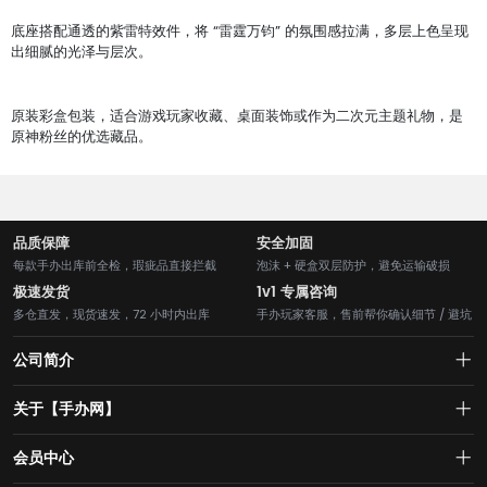
底座搭配通透的紫雷特效件，将 “雷霆万钧” 的氛围感拉满，多层上色呈现
出细腻的光泽与层次。
原装彩盒包装，适合游戏玩家收藏、桌面装饰或作为二次元主题礼物，是
原神粉丝的优选藏品。
品质保障
安全加固
每款手办出库前全检，瑕疵品直接拦截
泡沫 + 硬盒双层防护，避免运输破损
极速发货
1v1 专属咨询
多仓直发，现货速发，72 小时内出库
手办玩家客服，售前帮你确认细节 / 避坑
公司简介
关于【手办网】
买手办模型就上手办网【ShouBan.COM】
关于我们
会员中心