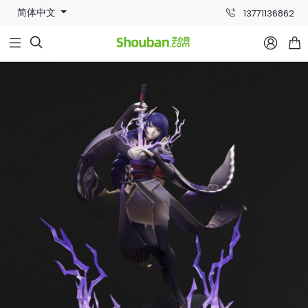
简体中文
13771136862


