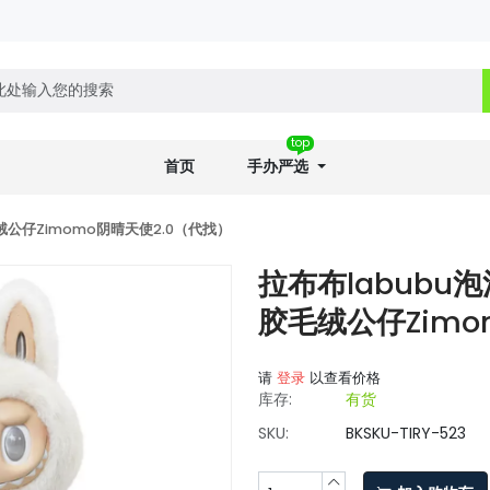
top
首页
手办严选
公仔Zimomo阴晴天使2.0（代找）
拉布布labub
胶毛绒公仔Zimo
请
登录
以查看价格
库存:
有货
SKU:
BKSKU-TIRY-523