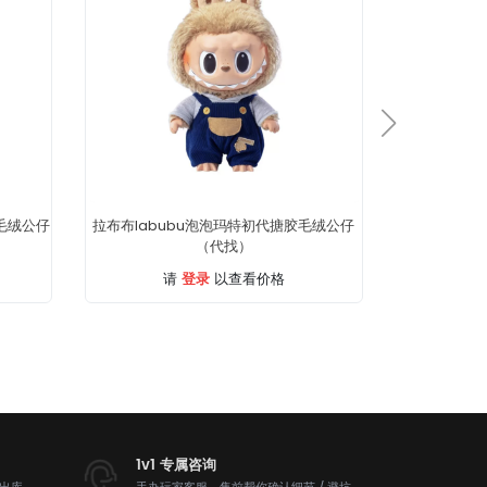
胶毛绒公仔
拉布布labubu泡泡玛特初代搪胶毛绒公仔
拉布布labu
（代找）
登录
请
以查看价格
1v1 专属咨询