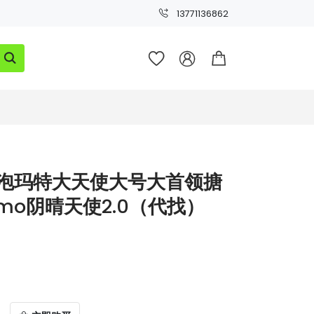
13771136862




u泡泡玛特大天使大号大首领搪
mo阴晴天使2.0（代找）