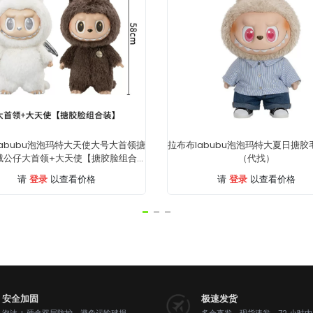
abubu泡泡玛特大天使大号大首领搪
拉布布labubu泡泡玛特大夏日搪
绒公仔大首领+大天使【搪胶脸组合
（代找）
装】（代找）
登录
登录
请
以查看价格
请
以查看价格
安全加固
极速发货