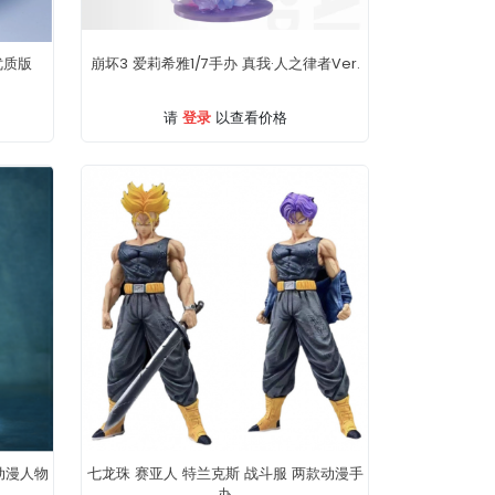
优质版
崩坏3 爱莉希雅1/7手办 真我·人之律者Ver.
登录
请
以查看价格
动漫人物
七龙珠 赛亚人 特兰克斯 战斗服 两款动漫手
办