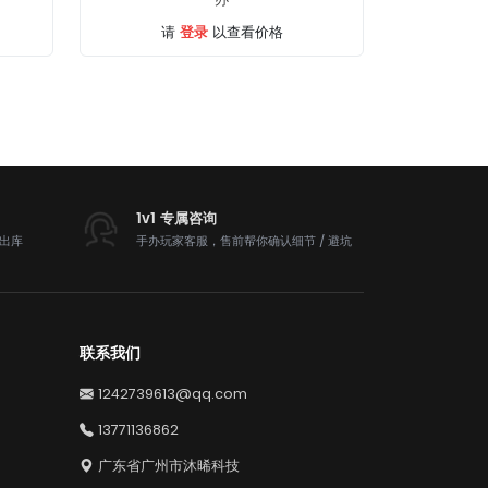
登录
请
以查看价格
1v1 专属咨询
内出库
手办玩家客服，售前帮你确认细节 / 避坑
联系我们
1242739613@qq.com
13771136862
广东省广州市沐晞科技