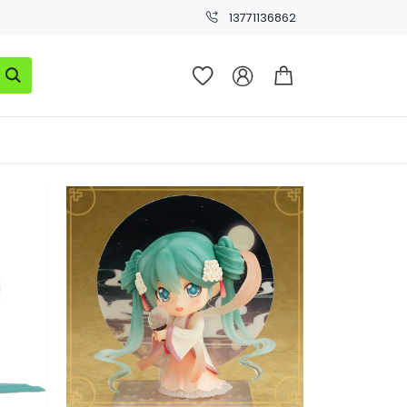
13771136862



